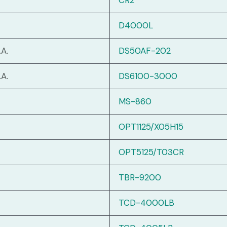
CR2
D4000L
A.
DS50AF-202
A.
DS6100-3000
MS-860
OPT1125/X05H15
OPT5125/T03CR
TBR-9200
TCD-4000LB