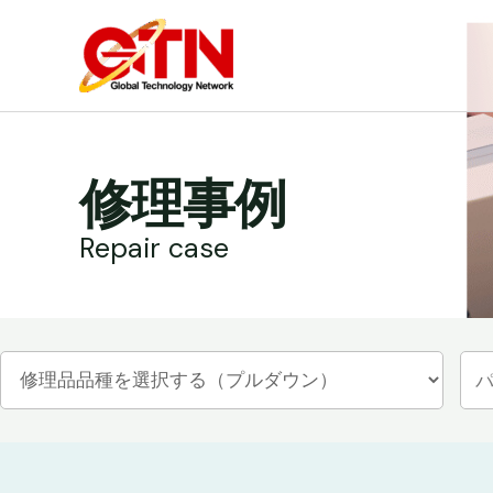
内
容
を
ス
キ
ッ
修理事例
プ
Repair case