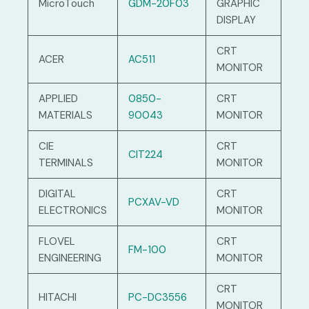
MicroTouch
GDM-20F03
GRAPHIC
DISPLAY
CRT
ACER
AC511
MONITOR
APPLIED
0850-
CRT
MATERIALS
90043
MONITOR
CIE
CRT
CIT224
TERMINALS
MONITOR
DIGITAL
CRT
PCXAV-VD
ELECTRONICS
MONITOR
FLOVEL
CRT
FM-100
ENGINEERING
MONITOR
CRT
HITACHI
PC-DC3556
MONITOR