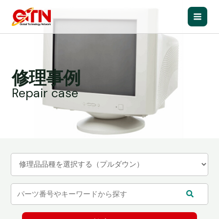
内
容
Main
を
ス
Men
キ
ッ
修理事例
プ
Repair case