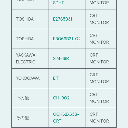
SDHT
MONITOR
CRT
TOSHIBA
E2765B31
MONITOR
CRT
TOSHIBA
E8069B31-02
MONITOR
YASKAWA
CRT
SIM-16B
ELECTRIC
MONITOR
CRT
YOKOGAWA
E.T.
MONITOR
CRT
その他
CH-902
MONITOR
GCH32X63B-
CRT
その他
CRT
MONITOR