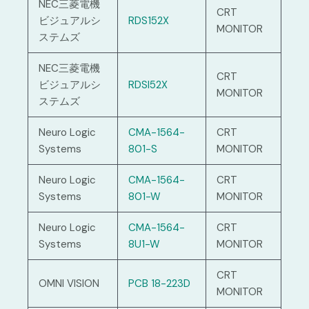
NEC三菱電機
CRT
ビジュアルシ
RDS152X
MONITOR
ステムズ
NEC三菱電機
CRT
ビジュアルシ
RDSI52X
MONITOR
ステムズ
Neuro Logic
CMA-1564-
CRT
Systems
801-S
MONITOR
Neuro Logic
CMA-1564-
CRT
Systems
801-W
MONITOR
Neuro Logic
CMA-1564-
CRT
Systems
8U1-W
MONITOR
CRT
OMNI VISION
PCB 18-223D
MONITOR