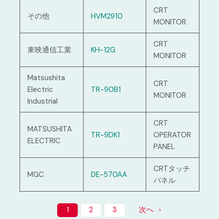
CRT
その他
HVM2910
MONITOR
CRT
東映通信工業
KH-12G
MONITOR
Matsushita
CRT
Electric
TR-90B1
MONITOR
Industrial
CRT
MATSUSHITA
TR-9DK1
OPERATOR
ELECTRIC
PANEL
CRTタッチ
MGC
DE-570AA
パネル
1
2
3
次へ