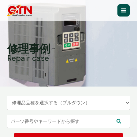
内
容
Main
を
ス
Men
キ
ッ
修理事例
プ
Repair case