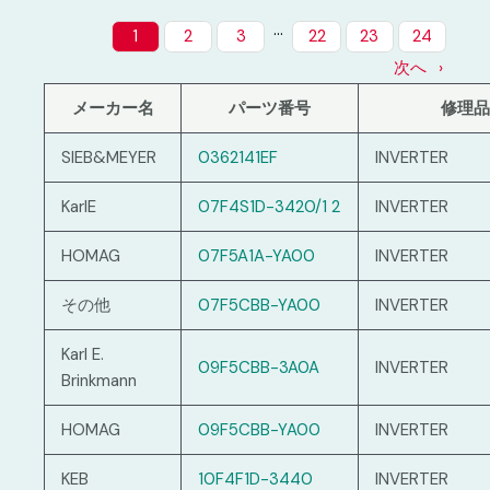
…
1
2
3
22
23
24
次へ
メーカー名
パーツ番号
修理品
SIEB&MEYER
0362141EF
INVERTER
KarlE
07F4S1D-3420/1 2
INVERTER
HOMAG
07F5A1A-YA00
INVERTER
その他
07F5CBB-YA00
INVERTER
Karl E.
09F5CBB-3A0A
INVERTER
Brinkmann
HOMAG
09F5CBB-YA00
INVERTER
KEB
10F4F1D-3440
INVERTER