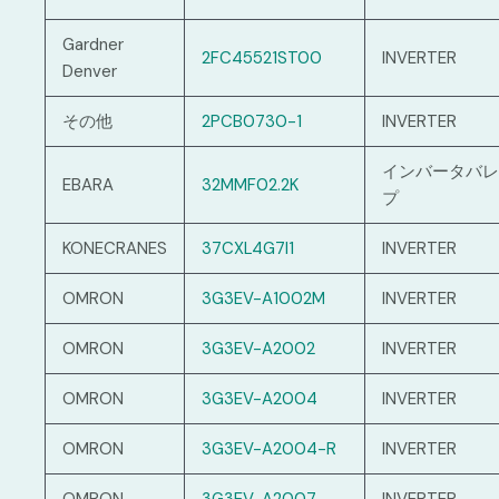
Gardner
2FC45521ST00
INVERTER
Denver
その他
2PCB0730-1
INVERTER
インバータバレ
EBARA
32MMF02.2K
プ
KONECRANES
37CXL4G7I1
INVERTER
OMRON
3G3EV-A1002M
INVERTER
OMRON
3G3EV-A2002
INVERTER
OMRON
3G3EV-A2004
INVERTER
OMRON
3G3EV-A2004-R
INVERTER