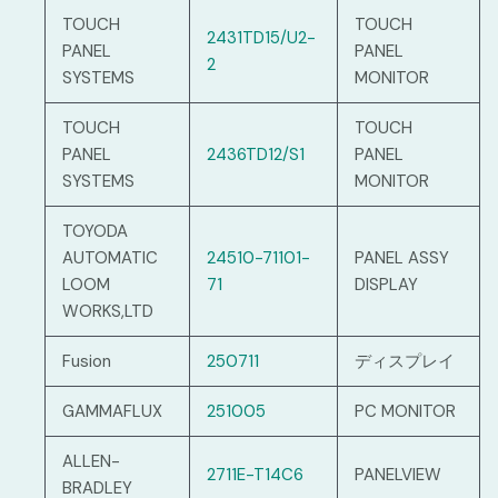
TOUCH
TOUCH
2431TD15/U2-
PANEL
PANEL
2
SYSTEMS
MONITOR
TOUCH
TOUCH
PANEL
2436TD12/S1
PANEL
SYSTEMS
MONITOR
TOYODA
AUTOMATIC
24510-71101-
PANEL ASSY
LOOM
71
DISPLAY
WORKS,LTD
Fusion
250711
ディスプレイ
GAMMAFLUX
251005
PC MONITOR
ALLEN-
2711E-T14C6
PANELVIEW
BRADLEY