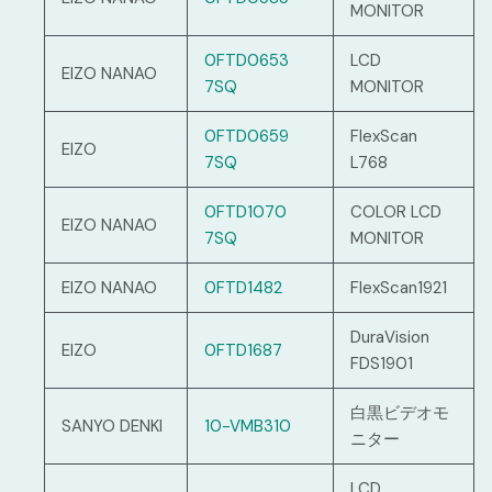
MONITOR
0FTD0653
LCD
EIZO NANAO
7SQ
MONITOR
0FTD0659
FlexScan
EIZO
7SQ
L768
0FTD1070
COLOR LCD
EIZO NANAO
7SQ
MONITOR
EIZO NANAO
0FTD1482
FlexScan1921
DuraVision
EIZO
0FTD1687
FDS1901
白黒ビデオモ
SANYO DENKI
10-VMB310
ニター
LCD