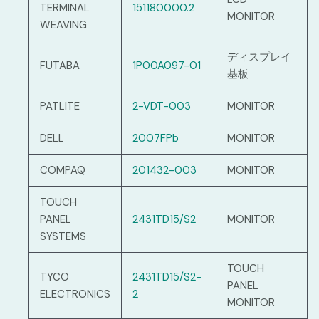
TERMINAL
151180000.2
MONITOR
WEAVING
ディスプレイ
FUTABA
1P00A097-01
基板
PATLITE
2-VDT-003
MONITOR
DELL
2007FPb
MONITOR
COMPAQ
201432-003
MONITOR
TOUCH
PANEL
2431TD15/S2
MONITOR
SYSTEMS
TOUCH
TYCO
2431TD15/S2-
PANEL
ELECTRONICS
2
MONITOR