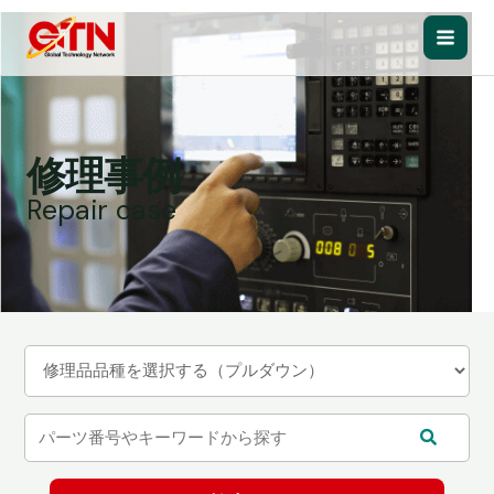
内
容
Main
を
ス
Men
キ
ッ
修理事例
プ
Repair case