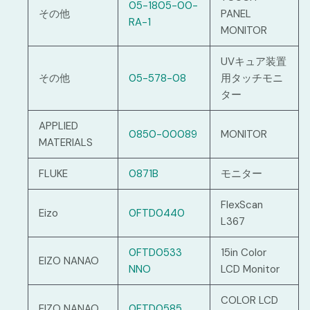
05-1805-00-
その他
PANEL
RA-1
MONITOR
UVキュア装置
その他
05-578-08
用タッチモニ
ター
APPLIED
0850-00089
MONITOR
MATERIALS
FLUKE
0871B
モニター
FlexScan
Eizo
0FTD0440
L367
0FTD0533
15in Color
EIZO NANAO
NNO
LCD Monitor
COLOR LCD
EIZO NANAO
0FTD0585