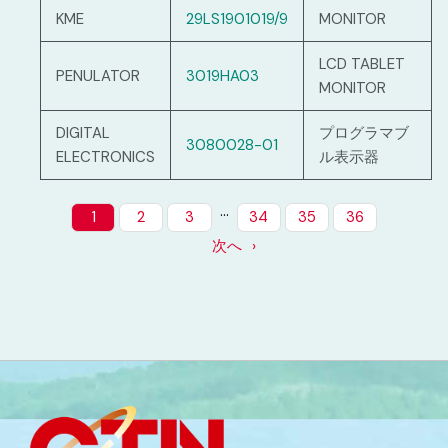
KME
29LS1901019/9
MONITOR
LCD TABLET
PENULATOR
3019HA03
MONITOR
DIGITAL
プログラマブ
3080028-01
ELECTRONICS
ル表示器
…
1
2
3
34
35
36
次へ