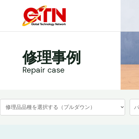
内
容
を
ス
キ
ッ
修理事例
プ
Repair case