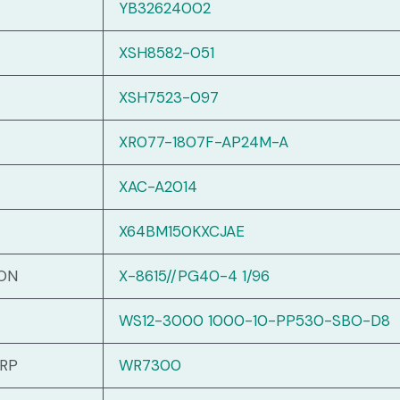
YB32624002
XSH8582-051
XSH7523-097
XR077-1807F-AP24M-A
XAC-A2014
X64BM150KXCJAE
ION
X-8615//PG40-4 1/96
WS12-3000 1000-10-PP530-SBO-D8
RP
WR7300