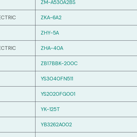
ZM-A530A2BS
ECTRIC
ZKA-6A2
ZHY-5A
ECTRIC
ZHA-40A
ZB17BBK-200C
YS3040FN511
YS2020FG001
YK-125T
YB3262A002