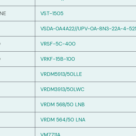
NE
VST-1505
VSDA-0A4A22//UPV-0A-8N3-22A-4-52
O
VRSF-5C-400
O
VRKF-15B-100
VRDM5913/50LLE
VRDM3913/50LWC
VRDM 568/50 LNB
VRDM 564/50 LNA
VM7711A