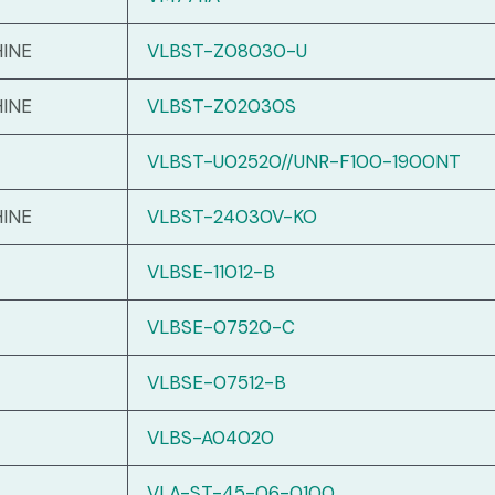
INE
VLBST-Z08030-U
INE
VLBST-Z02030S
VLBST-U02520//UNR-F100-1900NT
INE
VLBST-24030V-KO
VLBSE-11012-B
VLBSE-07520-C
VLBSE-07512-B
VLBS-A04020
VLA-ST-45-06-0100