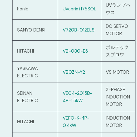
UVランプハ
honle
Uvaprint175SOL
ウス
DC SERVO
SANYO DENKI
V720B-012EL8
MOTOR
ボルテック
HITACHI
VB-080-E3
スブロワ
YASKAWA
VB0ZN-Y2
VS MOTOR
ELECTRIC
3-PHASE
SEINAN
VEC4-2015B-
INDUCTION
ELECTRIC
4P-1.5kW
MOTOR
VEFO-K-4P-
INDUCTION
HITACHI
0.4kW
MOTOR