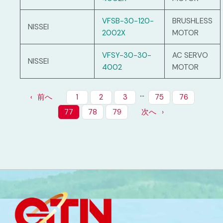
VFSB-30-120-
BRUSHLESS
NISSEI
2002X
MOTOR
VFSY-30-30-
AC SERVO
NISSEI
4002
MOTOR
…
前へ
1
2
3
75
76
77
78
79
次へ