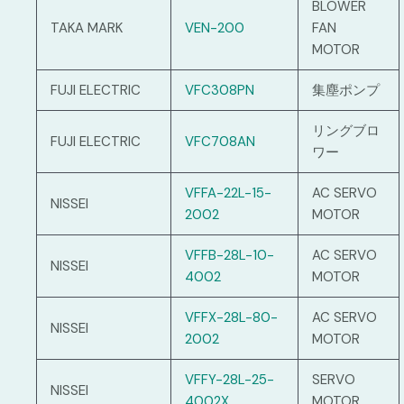
BLOWER
TAKA MARK
VEN-200
FAN
MOTOR
FUJI ELECTRIC
VFC308PN
集塵ポンプ
リングブロ
FUJI ELECTRIC
VFC708AN
ワー
VFFA-22L-15-
AC SERVO
NISSEI
2002
MOTOR
VFFB-28L-10-
AC SERVO
NISSEI
4002
MOTOR
VFFX-28L-80-
AC SERVO
NISSEI
2002
MOTOR
VFFY-28L-25-
SERVO
NISSEI
4002X
MOTOR