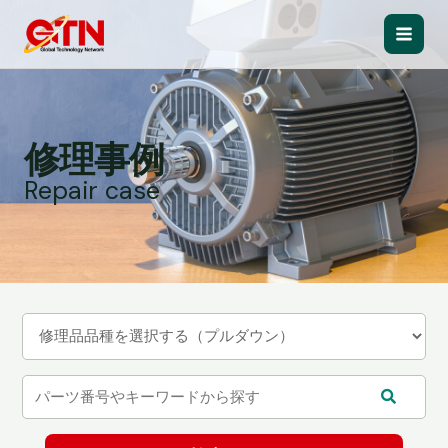
内
容
Main
を
ス
Men
キ
ッ
修理事例
プ
Repair case