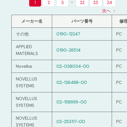
…
1
2
3
22
23
24
次へ
メーカー名
パーツ番号
修
その他
0190-12247
PC
APPLIED
0190-26514
PC
MATERIALS
Novellus
02-038034-00
PC
NOVELLUS
02-136488-00
PC
SYSTEMS
NOVELLUS
02-158999-00
PC
SYSTEMS
NOVELLUS
02-253117-00
PC
SYSTEMS