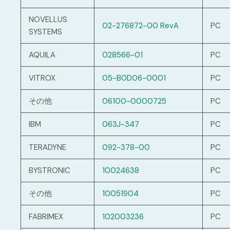
NOVELLUS
02-276872-00 RevA
PC
SYSTEMS
AQUILA
028566-01
PC
VITROX
05-B0D06-0001
PC
その他
06100-0000725
PC
IBM
063J-347
PC
TERADYNE
092-378-00
PC
BYSTRONIC
10024638
PC
その他
10051904
PC
FABRIMEX
102003236
PC