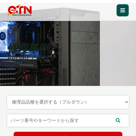
内
容
Main
を
ス
Men
キ
ッ
修理事例
プ
Repair case