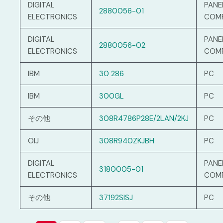
DIGITAL
PANE
2880056-01
ELECTRONICS
COM
DIGITAL
PANE
2880056-02
ELECTRONICS
COM
IBM
30 286
PC
IBM
300GL
PC
その他
308R4786P28E/2LAN/2KJ
PC
OIJ
308R940ZKJBH
PC
DIGITAL
PANE
3180005-01
ELECTRONICS
COM
その他
37192SISJ
PC