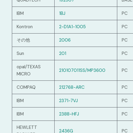
QUADTECH
192307
BASE
IBM
1BJ
PC
Kontron
2-D1A1-1005
PC
その他
2006
PC
Sun
201
PC
opal/TEXAS
210107011SS/MP3600
PC
MICRO
COMPAQ
212768-ARC
PC
IBM
2371-7VJ
PC
IBM
2388-HFJ
PC
HEWLETT
2436G
PC