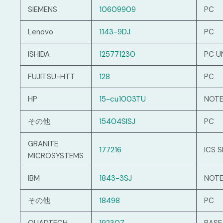
SIEMENS
10609909
PC
Lenovo
1143-9DJ
PC
ISHIDA
125771230
PC U
FUJITSU-HTT
128
PC
HP
15-cu1003TU
NOTE
その他
15404SISJ
PC
GRANITE
177216
ICS 
MICROSYSTEMS
IBM
1843-3SJ
NOTE
その他
18498
PC