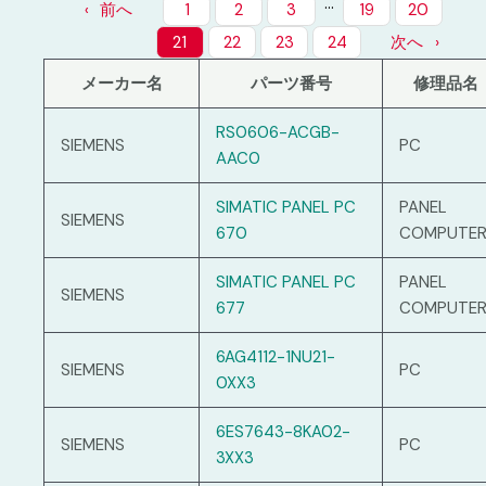
…
前へ
1
2
3
19
20
21
22
23
24
次へ
メーカー名
パーツ番号
修理品名
RS0606-ACGB-
SIEMENS
PC
AAC0
SIMATIC PANEL PC
PANEL
SIEMENS
670
COMPUTE
SIMATIC PANEL PC
PANEL
SIEMENS
677
COMPUTE
6AG4112-1NU21-
SIEMENS
PC
0XX3
6ES7643-8KA02-
SIEMENS
PC
3XX3