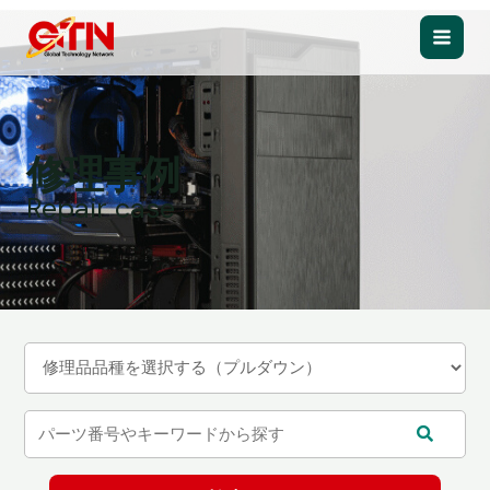
内
容
Main
を
ス
Men
キ
ッ
修理事例
プ
Repair case