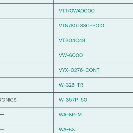
VT170WA0000
VT87KGL330-P010
VTB04C48
VW-6000
VYX-0276-CONT
W-328-TR
RONICS
W-357P-50
ー
WA-8R-M
ー
WA-8S