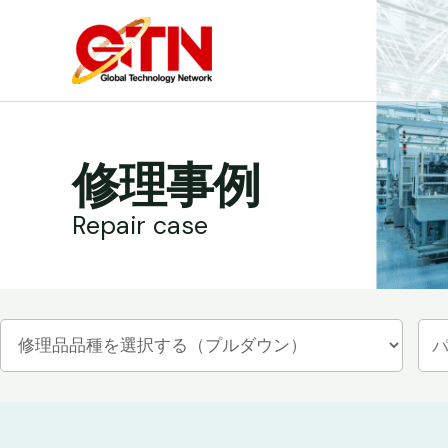
内
容
を
ス
キ
ッ
修理事例
プ
Repair case