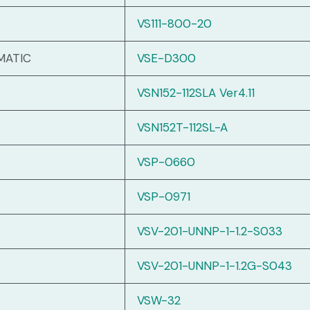
VS111-800-20
MATIC
VSE-D300
VSN152-112SLA Ver4.11
VSN152T-112SL-A
VSP-0660
VSP-0971
VSV-201-UNNP-1-1.2-S033
VSV-201-UNNP-1-1.2G-S043
VSW-32