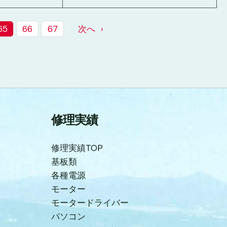
65
66
67
次へ
修理実績
修理実績TOP
基板類
各種電源
モーター
モータードライバー
パソコン