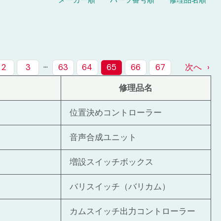
メーカー順
パーツ番号順
修理品名順
。
…
2
3
63
64
65
66
67
次へ
修理品名
位置決めコントローラー
音声合成ユニット
増設スイッチボックス
バリスイッチ（バリカム）
カムスイッチ出力コントローラー