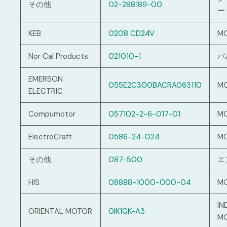
その他
02-288189-00
ー
KEB
0208 CD24V
M
Nor Cal Products
021010-1
バ
EMERSON
055E2C300BACRA063110
M
ELECTRIC
Compumotor
057102-2-6-017-01
M
ElectroCraft
0586-24-024
M
その他
087-500
エ
HIS
08888-1000-000-04
M
IN
ORIENTAL MOTOR
0IK1GK-A3
M