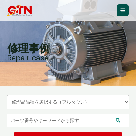
内
容
Main
を
ス
Men
キ
ッ
修理事例
プ
Repair case