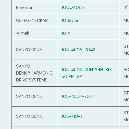
Emerson
100Q40L5
ギ
GEFEG-NECKAR
1019028
M
その他
101A
M
ST
SANYO DENKI
103-4505-7043
M
SANYO
103-4505-70H1//RH-8D-
AC
DENKI//HARMONIC
50 PM-SP
M
DRIVE SYSTEMS
ST
SANYO DENKI
103-4507-7011
M
ST
SANYO DENKI
103-710-1
M