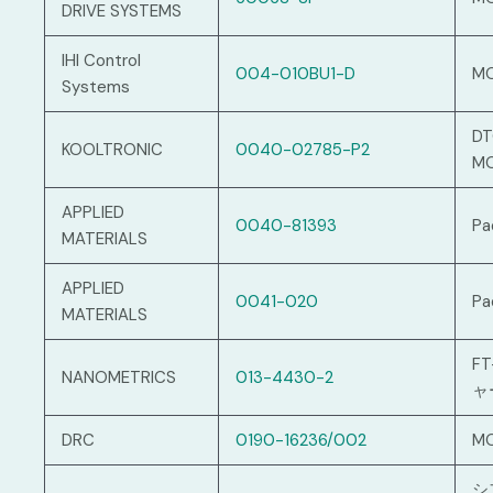
DRIVE SYSTEMS
IHI Control
004-010BU1-D
M
Systems
DT
KOOLTRONIC
0040-02785-P2
M
APPLIED
0040-81393
Pa
MATERIALS
APPLIED
0041-020
Pa
MATERIALS
F
NANOMETRICS
013-4430-2
ャ
DRC
0190-16236/002
M
シ