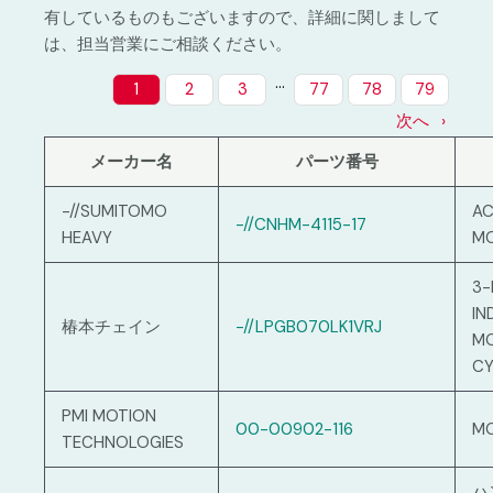
有しているものもございますので、詳細に関しまして
は、担当営業にご相談ください。
…
1
2
3
77
78
79
次へ
メーカー名
パーツ番号
-//SUMITOMO
AC
-//CNHM-4115-17
HEAVY
M
3-
IN
椿本チェイン
-//LPGB070LK1VRJ
M
CY
PMI MOTION
00-00902-116
M
TECHNOLOGIES
ハ