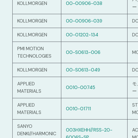
KOLLMORGEN
00-00906-038
ー
KOLLMORGEN
00-00906-039
D
KOLLMORGEN
00-01202-134
D
PMI MOTION
00-S0613-006
M
TECHNOLOGIES
KOLLMORGEN
00-S0613-049
D
APPLIED
モ
0010-00745
MATERIALS
ー
APPLIED
ST
0010-01711
MATERIALS
M
SANYO
003HXEHH//RSS-20-
AC
DENKI//HARMONIC
6006S-SP
M