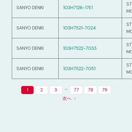
ST
SANYO DENKI
103H7126-17E1
M
ST
SANYO DENKI
103H7521-7024
M
ST
SANYO DENKI
103H7522-7033
M
ST
SANYO DENKI
103H7522-7051
M
…
1
2
3
77
78
79
次へ