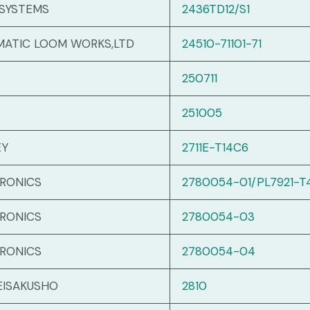
 SYSTEMS
2436TD12/S1
MATIC LOOM WORKS,LTD
24510-71101-71
250711
251005
EY
2711E-T14C6
TRONICS
2780054-01/PL7921-T
TRONICS
2780054-03
TRONICS
2780054-04
EISAKUSHO
2810