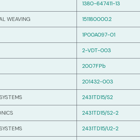
1380-647411-13
AL WEAVING
151180000.2
1P00A097-01
2-VDT-003
2007FPb
201432-003
 SYSTEMS
2431TD15/S2
ONICS
2431TD15/S2-2
 SYSTEMS
2431TD15/U2-2