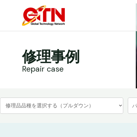
内
容
を
ス
キ
ッ
修理事例
プ
Repair case