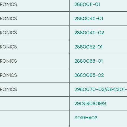
TRONICS
2880011-01
TRONICS
2880045-01
TRONICS
2880045-02
TRONICS
2880052-01
TRONICS
2880065-01
TRONICS
2880065-02
TRONICS
2980070-03//GP2301-
29LS1901019/9
3019HA03