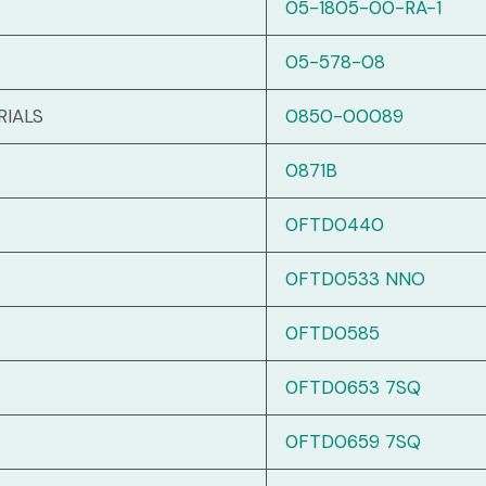
05-1805-00-RA-1
05-578-08
RIALS
0850-00089
0871B
0FTD0440
0FTD0533 NNO
0FTD0585
0FTD0653 7SQ
0FTD0659 7SQ