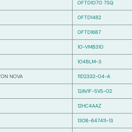
0FTD1070 7SQ
0FTD1482
0FTD1687
10-VMB310
104BLM-3
TON NOVA
11D2332-04-A
12AVIF-SVS-02
12HC4AAZ
1308-647411-13