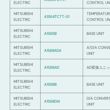
ELECTRIC
CONTROL UN
MITSUBISHI
TEMPERATUR
A1S64TCTT-S1
ELECTRIC
CONTROL UN
MITSUBISHI
A1S65B
BASE UNIT
ELECTRIC
MITSUBISHI
A/D/A CONV
A1S66ADA
ELECTRIC
UNIT
MITSUBISHI
A1S68AD
AD変換ユニ
ELECTRIC
MITSUBISHI
A1S68B
BASE UNIT
ELECTRIC
MITSUBISHI
D/A CONVER
A1S68DAI
ELECTRIC
UNIT