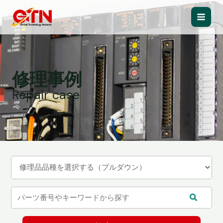
内
容
Main
を
ス
Men
キ
ッ
修理事例
プ
Repair case