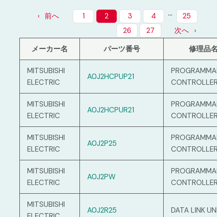
…
前へ
1
2
3
4
25
26
27
次へ
メーカー名
パーツ番号
修理品
MITSUBISHI
PROGRAMMA
A0J2HCPUP21
ELECTRIC
CONTROLLE
MITSUBISHI
PROGRAMMA
A0J2HCPUR21
ELECTRIC
CONTROLLE
MITSUBISHI
PROGRAMMA
A0J2P25
ELECTRIC
CONTROLLE
MITSUBISHI
PROGRAMMA
A0J2PW
ELECTRIC
CONTROLLE
MITSUBISHI
A0J2R25
DATA LINK UN
ELECTRIC