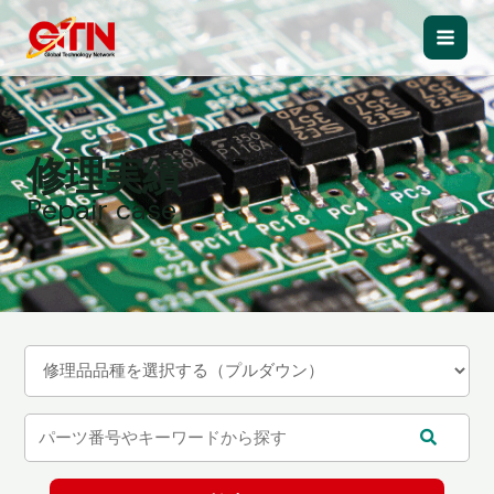
内
容
Main
を
ス
Men
キ
ッ
修理実績
プ
Repair case