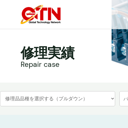
内
容
を
ス
キ
ッ
修理実績
プ
Repair case