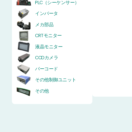
PLC（シーケンサー）
インバータ
メカ部品
CRTモニター
液晶モニター
CCDカメラ
バーコード
その他制御ユニット
その他