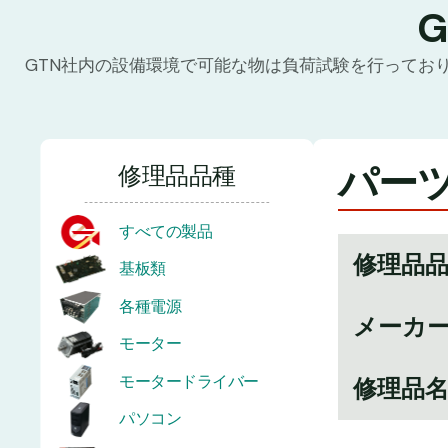
GTN社内の設備環境で可能な物は負荷試験を行ってお
パーツ
修理品品種
すべての製品
修理品
基板類
各種電源
メーカ
モーター
モータードライバー
修理品
パソコン