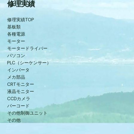
修理実績
修理実績TOP
基板類
各種電源
モーター
モータードライバー
パソコン
PLC（シーケンサー）
インバータ
メカ部品
CRTモニター
液晶モニター
CCDカメラ
バーコード
その他制御ユニット
その他