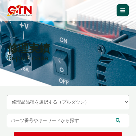
内
容
Main
を
ス
Men
キ
ッ
修理実績
プ
Repair case