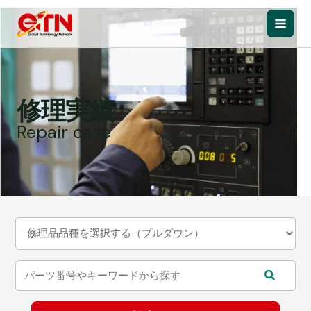
内
容
Main
を
ス
Men
キ
ッ
修理実績
プ
Repair case