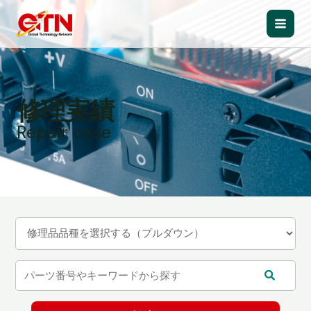
内
容
Main
を
ス
Men
キ
ッ
修理実績
プ
Repair case