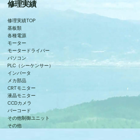
修理実績
修理実績TOP
基板類
各種電源
モーター
モータードライバー
パソコン
PLC（シーケンサー）
インバータ
メカ部品
CRTモニター
液晶モニター
CCDカメラ
バーコード
その他制御ユニット
その他