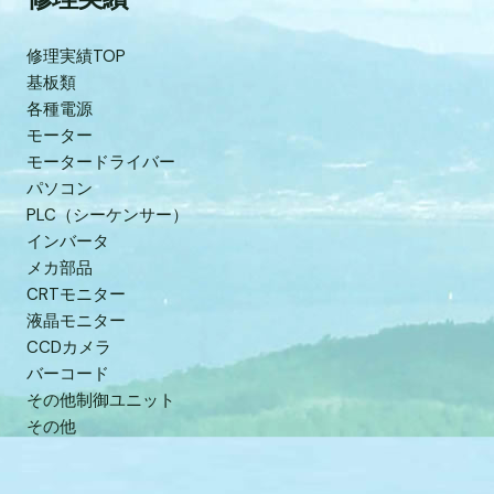
修理実績TOP
基板類
各種電源
モーター
モータードライバー
パソコン
PLC（シーケンサー）
インバータ
メカ部品
CRTモニター
液晶モニター
CCDカメラ
バーコード
その他制御ユニット
その他