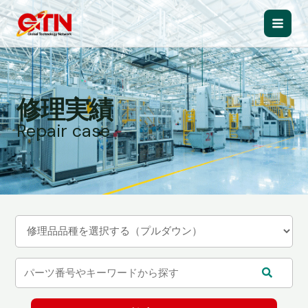
内
容
Main
を
ス
Men
キ
ッ
修理実績
プ
Repair case