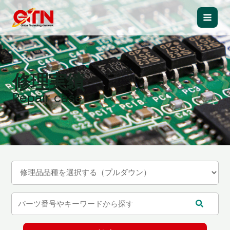
内
容
Main
を
ス
Men
キ
ッ
修理実績
プ
Repair case