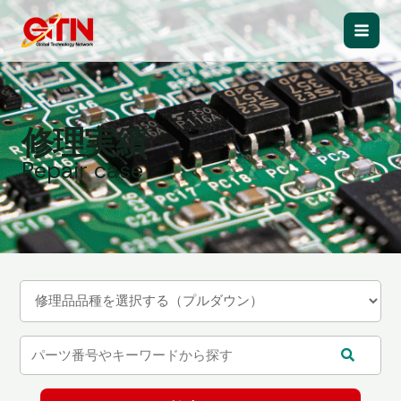
内
容
Main
を
ス
Men
キ
ッ
修理実績
プ
Repair case