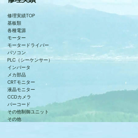
修理実績TOP
基板類
各種電源
モーター
モータードライバー
パソコン
PLC（シーケンサー）
インバータ
メカ部品
CRTモニター
液晶モニター
CCDカメラ
バーコード
その他制御ユニット
その他