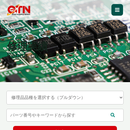
内
容
Main
を
ス
Men
キ
ッ
修理実績
プ
Repair case