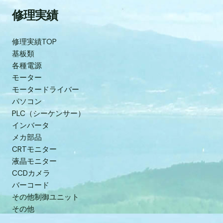
修理実績
修理実績TOP
基板類
各種電源
モーター
モータードライバー
パソコン
PLC（シーケンサー）
インバータ
メカ部品
CRTモニター
液晶モニター
CCDカメラ
バーコード
その他制御ユニット
その他