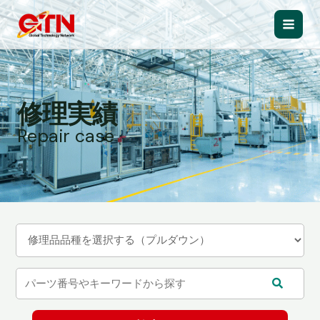
内
容
Main
を
ス
Men
キ
ッ
修理実績
プ
Repair case