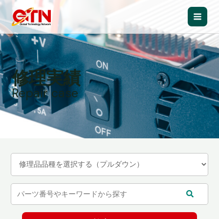
内
容
Main
を
ス
Men
キ
ッ
修理実績
プ
Repair case