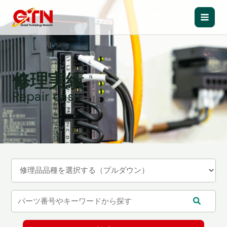
内
容
Main
を
ス
Men
キ
ッ
修理実績
プ
Repair case