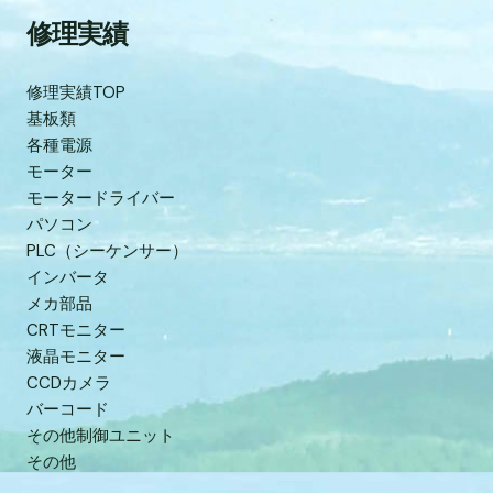
修理実績
修理実績TOP
基板類
各種電源
モーター
モータードライバー
パソコン
PLC（シーケンサー）
インバータ
メカ部品
CRTモニター
液晶モニター
CCDカメラ
バーコード
その他制御ユニット
その他