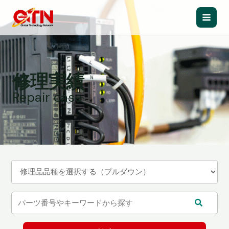
内
容
Main
を
ス
Men
キ
ッ
修理実績
プ
Repair case