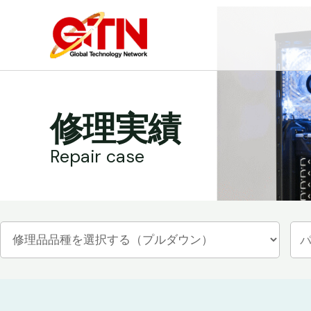
内
容
を
ス
キ
ッ
修理実績
プ
Repair case