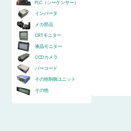
PLC（シーケンサー）
インバータ
メカ部品
CRTモニター
液晶モニター
CCDカメラ
バーコード
その他制御ユニット
その他