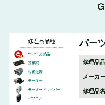
パーツ
修理品品種
すべての製品
修理品
基板類
各種電源
メーカ
モーター
モータードライバー
修理品
パソコン