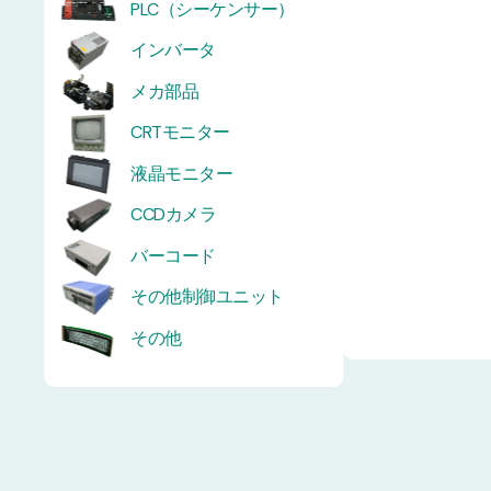
PLC（シーケンサー）
インバータ
メカ部品
CRTモニター
液晶モニター
CCDカメラ
バーコード
その他制御ユニット
その他