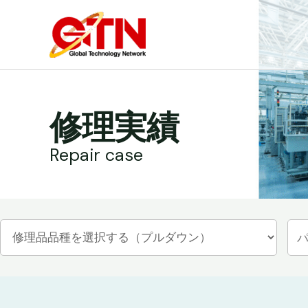
内
容
を
ス
キ
ッ
修理実績
プ
Repair case