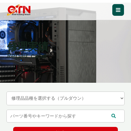
内
容
Main
を
ス
Men
キ
ッ
修理実績
プ
Repair case