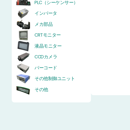
PLC（シーケンサー）
インバータ
メカ部品
CRTモニター
液晶モニター
CCDカメラ
バーコード
その他制御ユニット
その他