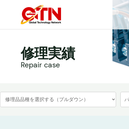
内
容
を
ス
キ
ッ
修理実績
プ
Repair case