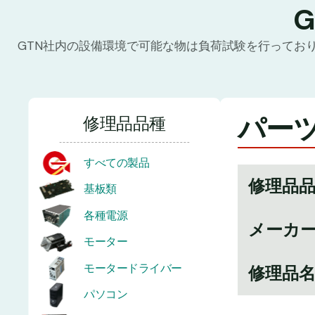
GTN社内の設備環境で可能な物は負荷試験を行ってお
パーツ
修理品品種
すべての製品
修理品
基板類
各種電源
メーカ
モーター
モータードライバー
修理品
パソコン