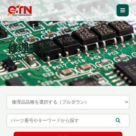
内
容
Main
を
ス
Men
キ
ッ
修理実績
プ
Repair case