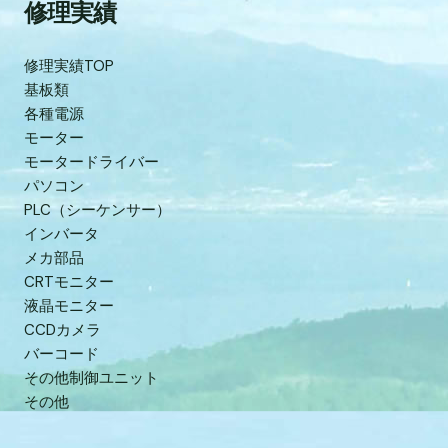
修理実績
修理実績TOP
基板類
各種電源
モーター
モータードライバー
パソコン
PLC（シーケンサー）
インバータ
メカ部品
CRTモニター
液晶モニター
CCDカメラ
バーコード
その他制御ユニット
その他