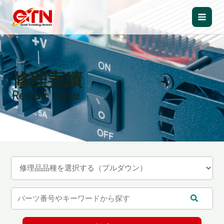
内
容
Main
を
ス
Men
キ
ッ
修理実績
プ
Repair case