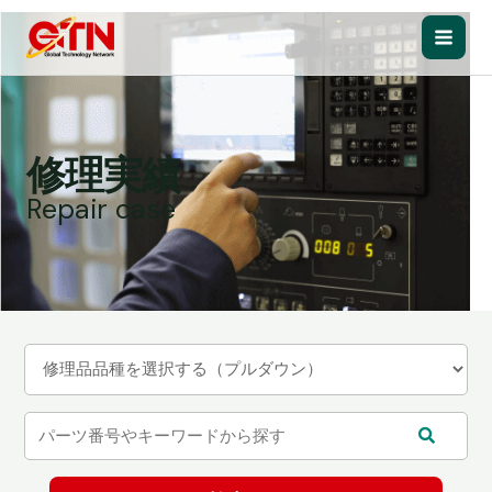
内
容
Main
を
ス
Men
キ
ッ
修理実績
プ
Repair case