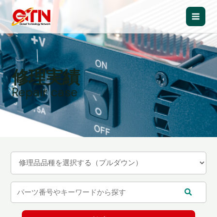
内
容
Main
を
ス
Men
キ
ッ
修理実績
プ
Repair case