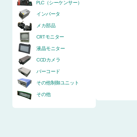
PLC（シーケンサー）
インバータ
メカ部品
CRTモニター
液晶モニター
CCDカメラ
バーコード
その他制御ユニット
その他