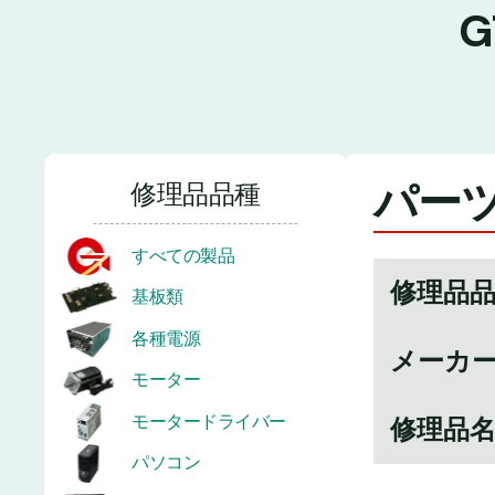
パーツ
修理品品種
すべての製品
修理品
基板類
各種電源
メーカ
モーター
モータードライバー
修理品
パソコン