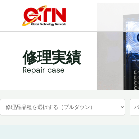
内
容
を
ス
キ
ッ
修理実績
プ
Repair case