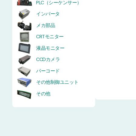
PLC（シーケンサー）
インバータ
メカ部品
CRTモニター
液晶モニター
CCDカメラ
バーコード
その他制御ユニット
その他