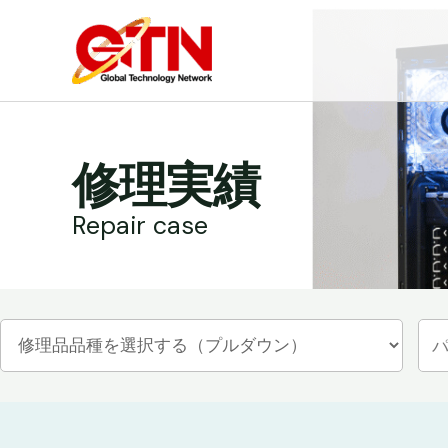
内
容
を
ス
キ
ッ
修理実績
プ
Repair case