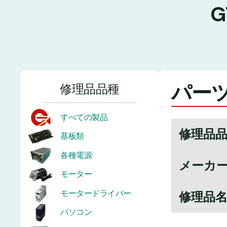
パーツ
修理品品種
すべての製品
修理品
基板類
各種電源
メーカ
モーター
モータードライバー
修理品
パソコン