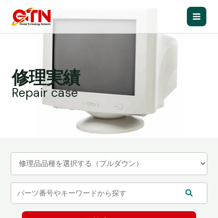
内
容
Main
を
ス
Men
キ
ッ
修理実績
プ
Repair case