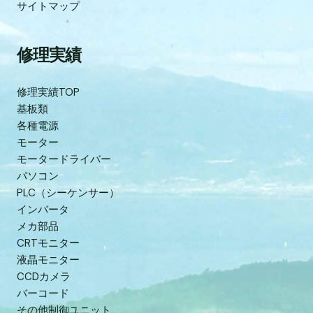
サイトマップ
修理実績
修理実績TOP
基板類
各種電源
モーター
モータードライバー
パソコン
PLC（シーケンサー）
インバータ
メカ部品
CRTモニター
液晶モニター
CCDカメラ
バーコード
その他制御ユニット