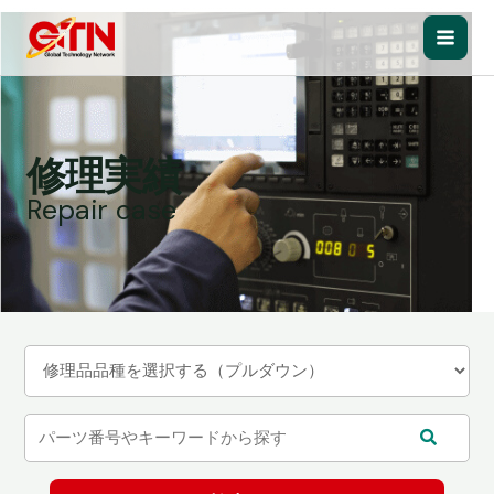
内
容
Main
を
ス
Men
キ
ッ
修理実績
プ
Repair case