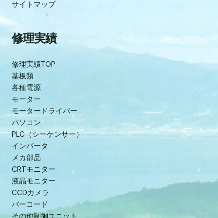
サイトマップ
修理実績
修理実績TOP
基板類
各種電源
モーター
モータードライバー
パソコン
PLC（シーケンサー）
インバータ
メカ部品
CRTモニター
液晶モニター
CCDカメラ
バーコード
その他制御ユニット