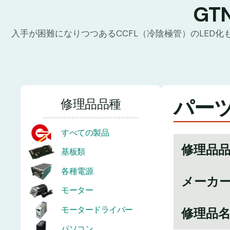
G
入手が困難になりつつあるCCFL（冷陰極管）のLED
パーツ
修理品品種
すべての製品
修理品
基板類
各種電源
メーカ
モーター
モータードライバー
修理品
パソコン