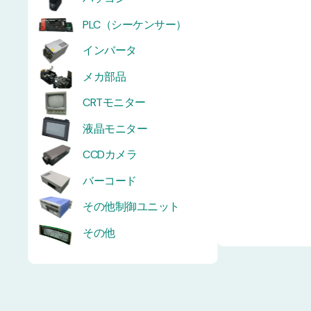
PLC（シーケンサー）
インバータ
メカ部品
CRTモニター
液晶モニター
CCDカメラ
バーコード
その他制御ユニット
その他