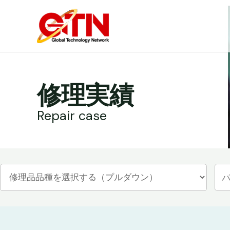
内
容
を
ス
キ
ッ
修理実績
プ
Repair case