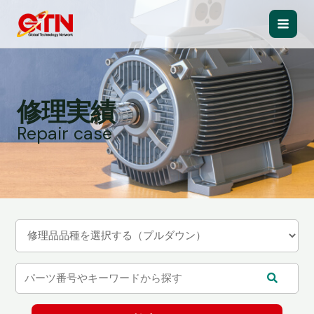
内
容
Main
を
ス
Men
キ
ッ
修理実績
プ
Repair case