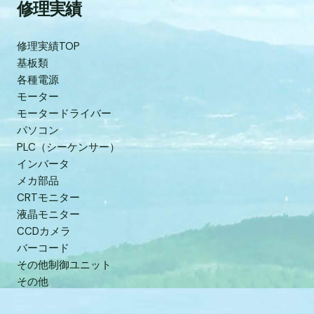
修理実績
修理実績TOP
基板類
各種電源
モーター
モータードライバー
パソコン
PLC（シーケンサー）
インバータ
メカ部品
CRTモニター
液晶モニター
CCDカメラ
バーコード
その他制御ユニット
その他