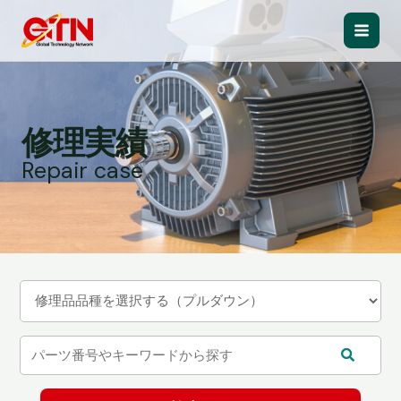
内
容
Main
を
ス
Men
キ
ッ
修理実績
プ
Repair case