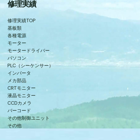
修理実績
修理実績TOP
基板類
各種電源
モーター
モータードライバー
パソコン
PLC（シーケンサー）
インバータ
メカ部品
CRTモニター
液晶モニター
CCDカメラ
バーコード
その他制御ユニット
その他