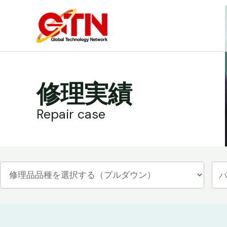
内
容
を
ス
キ
ッ
修理実績
プ
Repair case