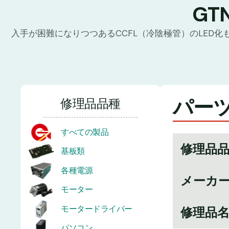
G
入手が困難になりつつあるCCFL（冷陰極管）のLED
パーツ
修理品品種
すべての製品
修理品
基板類
各種電源
メーカ
モーター
モータードライバー
修理品
パソコン