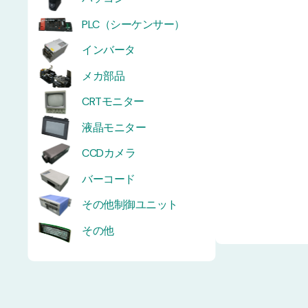
PLC（シーケンサー）
インバータ
メカ部品
CRTモニター
液晶モニター
CCDカメラ
バーコード
その他制御ユニット
その他