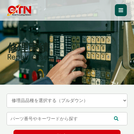
内
容
Main
を
ス
Men
キ
ッ
修理実績
プ
Repair case