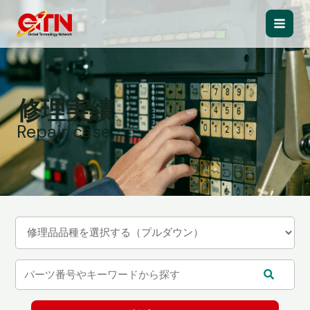
内
容
Main
を
ス
Men
キ
ッ
修理実績
プ
Repair case