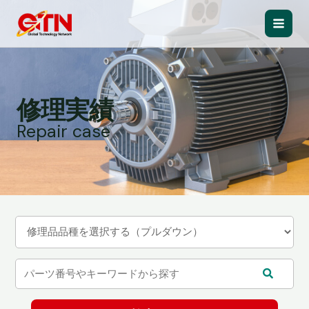
内
容
Main
を
ス
Men
キ
ッ
修理実績
プ
Repair case