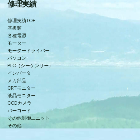
修理実績
修理実績TOP
基板類
各種電源
モーター
モータードライバー
パソコン
PLC（シーケンサー）
インバータ
メカ部品
CRTモニター
液晶モニター
CCDカメラ
バーコード
その他制御ユニット
その他