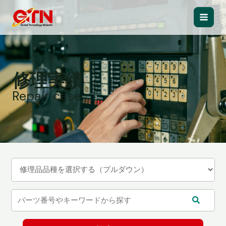
内
容
Main
を
ス
Men
キ
ッ
修理実績
プ
Repair case