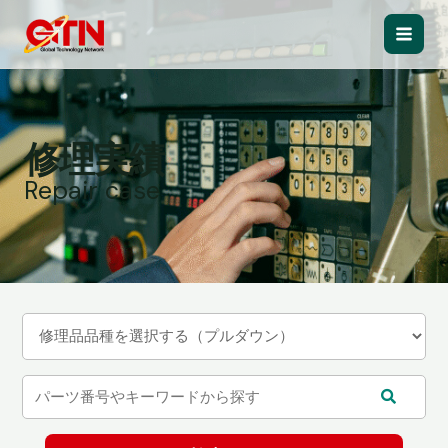
内
容
Main
を
ス
Men
キ
ッ
修理実績
プ
Repair case