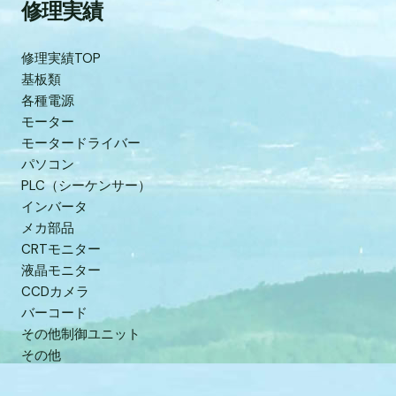
修理実績
修理実績TOP
基板類
各種電源
モーター
モータードライバー
パソコン
PLC（シーケンサー）
インバータ
メカ部品
CRTモニター
液晶モニター
CCDカメラ
バーコード
その他制御ユニット
その他