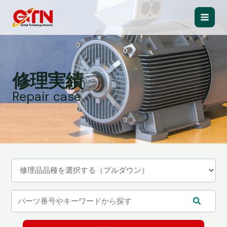
内
容
Main
を
ス
Men
キ
ッ
修理実績
プ
Repair case