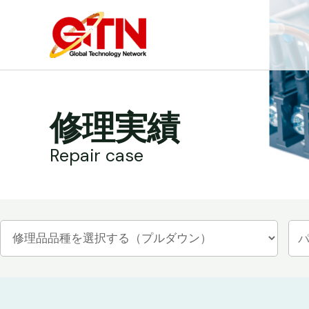
内
容
を
ス
キ
ッ
修理実績
プ
Repair case