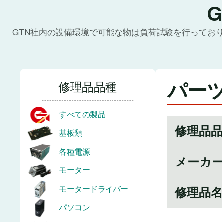
GTN社内の設備環境で可能な物は負荷試験を行ってお
パーツ番
修理品品種
すべての製品
修理品
基板類
各種電源
メーカ
モーター
モータードライバー
修理品
パソコン