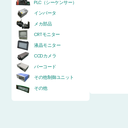
PLC（シーケンサー）
インバータ
メカ部品
CRTモニター
液晶モニター
CCDカメラ
バーコード
その他制御ユニット
その他