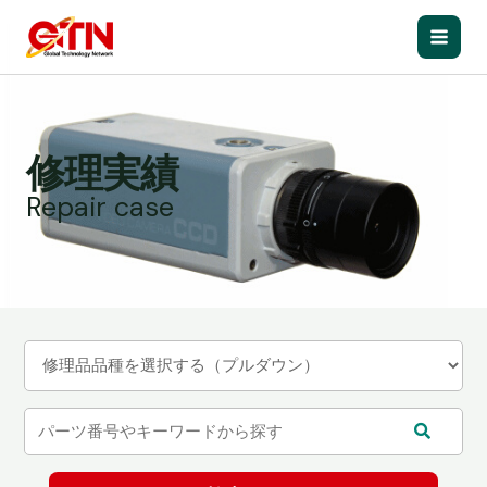
内
容
Main
を
ス
Men
キ
ッ
修理実績
プ
Repair case